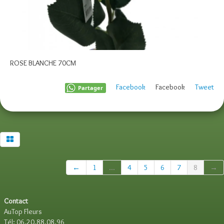
ROSE BLANCHE 70CM
Facebook
Facebook
Tweet
Partager
←
1
...
4
5
6
7
8
→
Contact
AuTop Fleurs
Tél: 06.20.88.08.96