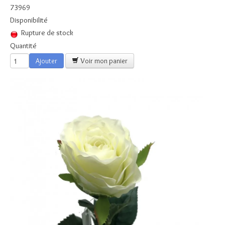
Boules
73969
Disponibilité
Piquet Fleurs
Rupture de stock
Piquets Fleurs en pot
Quantité
Ajouter
Voir mon panier
Guirlandes
Cactus et Plantes Grasses
Fleurs à la Tige
Plaques ALTUGLASS
Plaques à THEMES
Plaque Fleurs Céramiques
Inters - Inscriptions
Contact