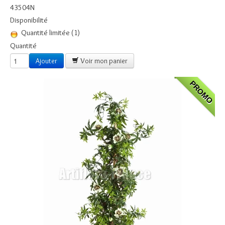
Boules
43504N
Disponibilité
Piquet Fleurs
Quantité limitée (1)
Piquets Fleurs en pot
Quantité
Ajouter
Voir mon panier
Guirlandes
Cactus et Plantes Grasses
PROMO
Fleurs à la Tige
Plaques ALTUGLASS
Plaques à THEMES
Plaque Fleurs Céramiques
Inters - Inscriptions
Contact