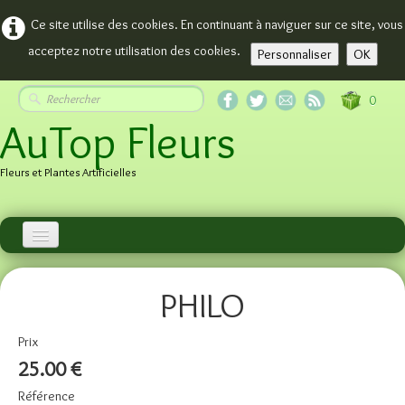
Ce site utilise des cookies. En continuant à naviguer sur ce site, vous
acceptez notre utilisation des cookies.
Personnaliser
OK
0
AuTop Fleurs
Fleurs et Plantes Artificielles
Accueil
PHILO
Plantes
Plantes Fleuries
Prix
25.00 €
ARBRES
Référence