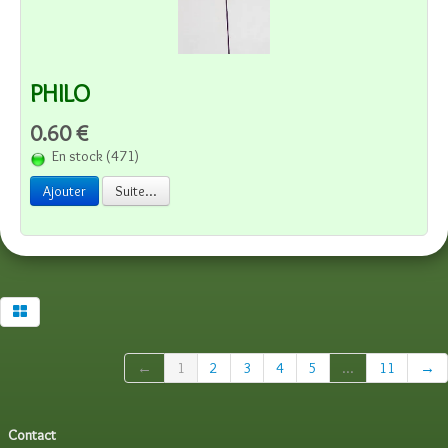
PHILO
0.60 €
En stock (471)
Ajouter
Suite...
←
1
2
3
4
5
...
11
→
Contact