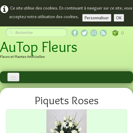
Ce site utilise des cookies. En continuant à naviguer sur ce site, vous
acceptez notre utilisation des cookies.
Personnaliser
OK
0
AuTop Fleurs
Fleurs et Plantes Artificielles
Accueil
Piquets Roses
Plantes
Plantes Fleuries
ARBRES