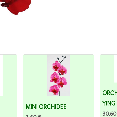
ORCH
YING
MINI ORCHIDEE
30.60
1.60 €