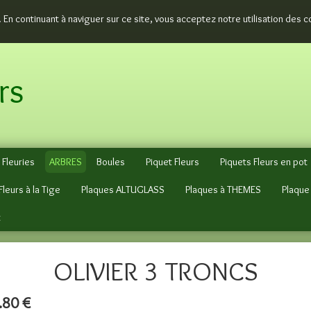
. En continuant à naviguer sur ce site, vous acceptez notre utilisation des 
rs
 Fleuries
ARBRES
Boules
Piquet Fleurs
Piquets Fleurs en pot
Fleurs à la Tige
Plaques ALTUGLASS
Plaques à THEMES
Plaque
t
OLIVIER 3 TRONCS
.80 €