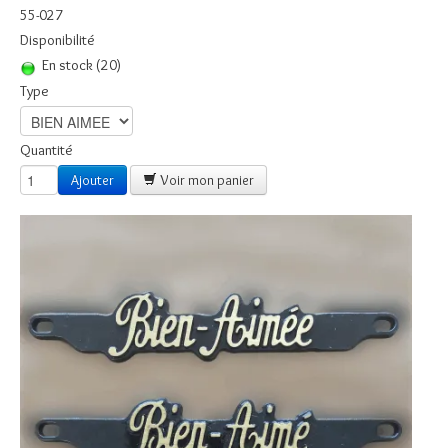
Boules
55-027
Disponibilité
Piquet Fleurs
En stock (20)
Piquets Fleurs en pot
Type
Guirlandes
Quantité
Cactus et Plantes Grasses
Ajouter
Voir mon panier
Fleurs à la Tige
Plaques ALTUGLASS
Plaques à THEMES
Plaque Fleurs Céramiques
Inters - Inscriptions
Contact