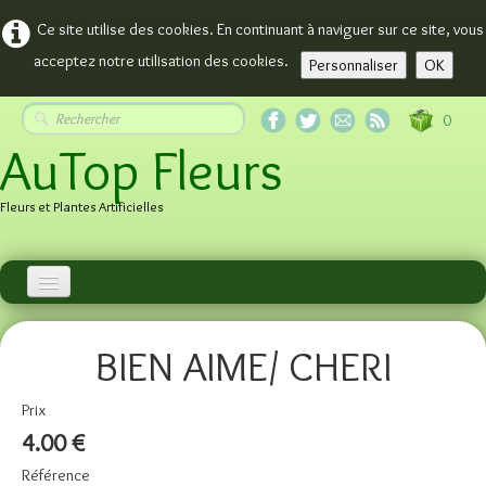
Ce site utilise des cookies. En continuant à naviguer sur ce site, vous
acceptez notre utilisation des cookies.
Personnaliser
OK
0
AuTop Fleurs
Fleurs et Plantes Artificielles
Accueil
BIEN AIME/ CHERI
Plantes
Plantes Fleuries
Prix
4.00 €
ARBRES
Référence