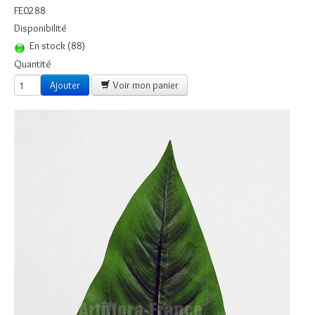
Boules
FE0288
Disponibilité
Piquet Fleurs
En stock (88)
Piquets Fleurs en pot
Quantité
Ajouter
Voir mon panier
Guirlandes
Cactus et Plantes Grasses
Fleurs à la Tige
Plaques ALTUGLASS
Plaques à THEMES
Plaque Fleurs Céramiques
Inters - Inscriptions
Contact