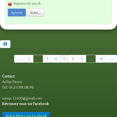
Rupture de stock
Ajouter
Suite...
←
1
...
3
4
5
6
7
...
14
→
Contact
AuTop Fleurs
Tél: 06.20.88.08.96
autop.31600@gmail.com
Retrouvez nous sur Facebook
AuTop Fleurs sur Facebook